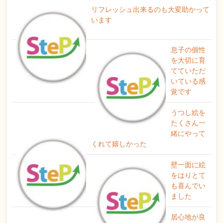
リフレッシュ出来るのも大変助かって
います
息子の個性
を大切に育
てていただ
いている感
覚です
うつし絵を
たくさん一
緒にやって
くれて嬉しかった
壁一面に絵
をはりとて
も喜んでい
ました
居心地が良