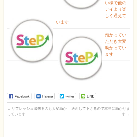
い様で他の
デイより楽
しく通えて
います
預かってい
ただき大変
助かってい
ます
Facebook
Hatena
twitter
LINE
←
リフレッシュ出来るのも大変助か
送迎して下さるので本当に助かりま
っています
す
→