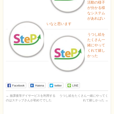
活動の様子
が分かる様
なシステム
があればい
いなと思います
うつし絵を
たくさん一
緒にやって
くれて嬉し
かった
Facebook
Hatena
twitter
LINE
←
放課後等デイサービスを利用する
うつし絵をたくさん一緒にやってく
のはステップさんが初めてでした
れて嬉しかった
→