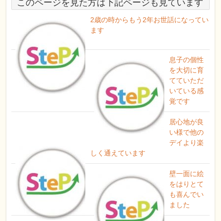
このページを見た方は下記ページも見ています
2歳の時からもう2年お世話になってい
ます
息子の個性
を大切に育
てていただ
いている感
覚です
居心地が良
い様で他の
デイより楽
しく通えています
壁一面に絵
をはりとて
も喜んでい
ました